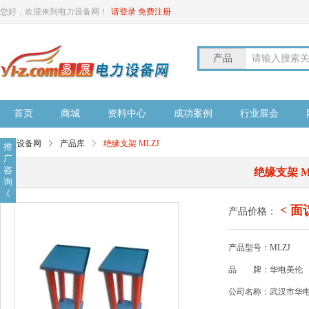
您好，欢迎来到电力设备网！
请登录
免费注册
产品
请输入搜索
首页
商城
资料中心
成功案例
行业展会
电力设备网
产品库
绝缘支架 MLZJ
推
广
咨
绝缘支架 M
询
《
< 面
产品价格：
产品型号：MLZJ
品
牌：华电美伦
公司名称：武汉市华