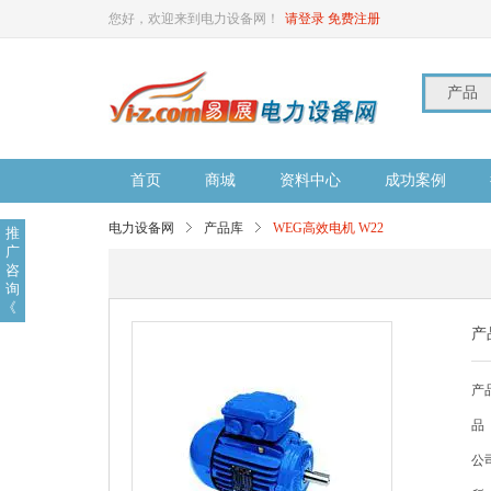
您好，欢迎来到电力设备网！
请登录
免费注册
产品
首页
商城
资料中心
成功案例
电力设备网
产品库
WEG高效电机 W22
推
广
咨
询
《
产
产
品
公