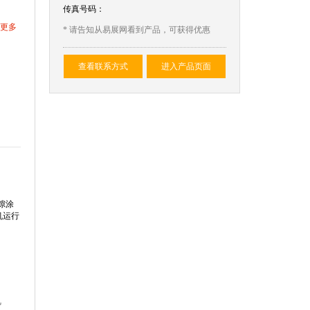
传真号码：
更多
* 请告知从易展网看到产品，可获得优惠
查看联系方式
进入产品页面
隙涂
机运行
机