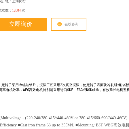
在
地：上海闵行
览次数：
12084
次
立即询价
在线咨询
包线，定转子采用冷轧硅钢片，浸漆工艺采用2次真空浸漆，使定转子表面及冷轧硅钢片缝
电机效率，WEG高效电机特别是采用进口SKF、FAG或NSK轴承，有效延长电机整
ltage - (220-240/380-415//440-460V or 380-415/660-690//440-460V)
fficiency ■Cast iron frame 63 up to 355M/L ■Mounting: B3T WEG高效电