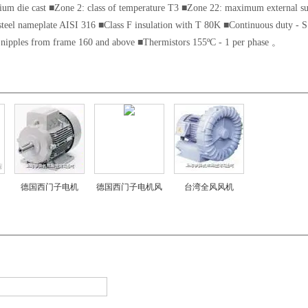
ium die cast ■Zone 2: class of temperature T3 ■Zone 22: maximum external su
teel nameplate AISI 316 ■Class F insulation with T 80K ■Continuous duty - 
 nipples from frame 160 and above ■Thermistors 155ºC - 1 per phase 。
德国西门子电机
德国西门子电机风
台湾全风风机
叶