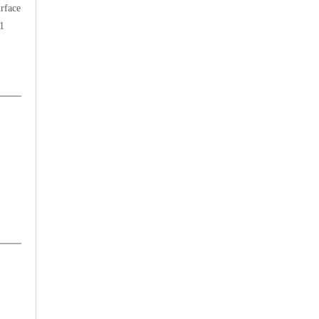
rface
S1