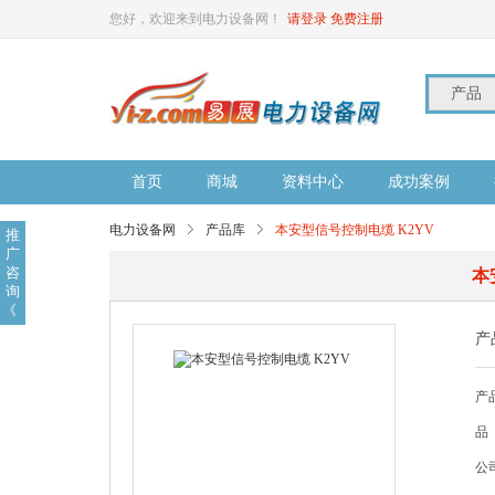
您好，欢迎来到电力设备网！
请登录
免费注册
产品
首页
商城
资料中心
成功案例
电力设备网
产品库
本安型信号控制电缆 K2YV
推
广
咨
本
询
《
产
产
品
公