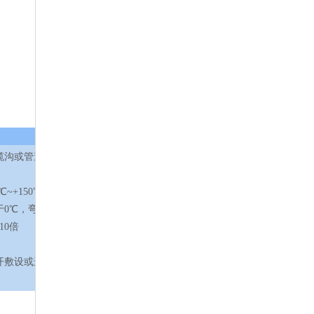
缆沟或管道
~+150℃
于0℃，弯
10倍
开敷设或进