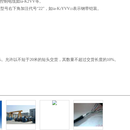
制电缆如ia-K
2
VV等。
右下角加注代号“22”，如ia-K
YVV
表示钢带铠装。
2
22
5%。允许以不短于20米的短头交货，其数量不超过交货长度的10%。