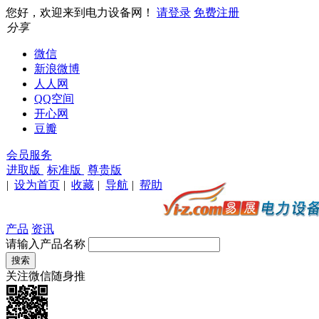
您好，欢迎来到电力设备网！
请登录
免费注册
分享
微信
新浪微博
人人网
QQ空间
开心网
豆瓣
会员服务
进取版
标准版
尊贵版
|
设为首页
|
收藏
|
导航
|
帮助
产品
资讯
请输入产品名称
关注微信随身推