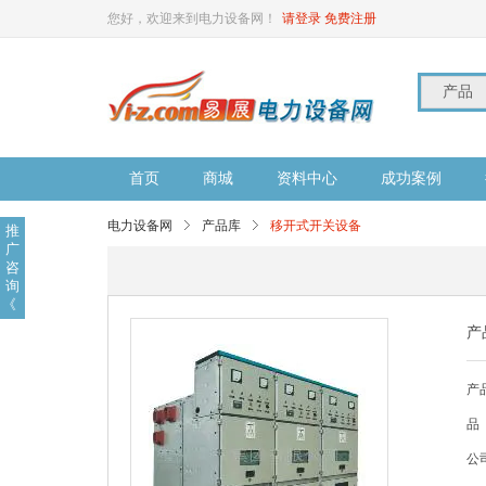
您好，欢迎来到电力设备网！
请登录
免费注册
产品
首页
商城
资料中心
成功案例
电力设备网
产品库
移开式开关设备
推
广
咨
询
《
产
产
品
公