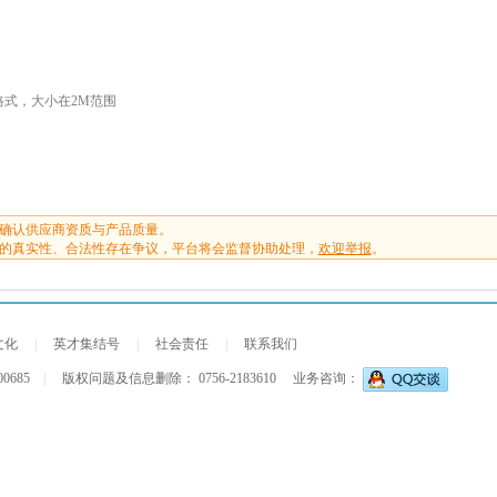
G格式，大小在2M范围
确认供应商资质与产品质量。
的真实性、合法性存在争议，平台将会监督协助处理，
欢迎举报
。
文化
|
英才集结号
|
社会责任
|
联系我们
00685
|
版权问题及信息删除： 0756-2183610
业务咨询：