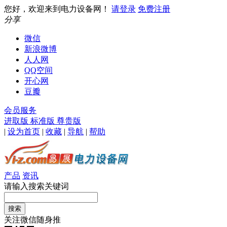
您好，欢迎来到电力设备网！
请登录
免费注册
分享
微信
新浪微博
人人网
QQ空间
开心网
豆瓣
会员服务
进取版
标准版
尊贵版
|
设为首页
|
收藏
|
导航
|
帮助
产品
资讯
请输入搜索关键词
关注微信随身推