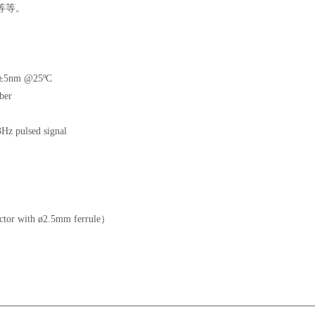
等等。
0±5nm @25ºC
ber
z pulsed signal
tor with ø2.5mm ferrule）