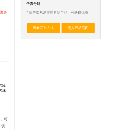
传真号码：
更多
* 请告知从易展网看到产品，可获得优惠
查看联系方式
进入产品页面
芯线
芯线
纤，可
。例