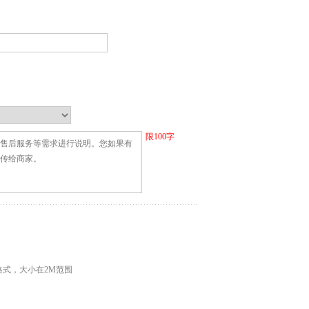
限
100
字
G格式，大小在2M范围