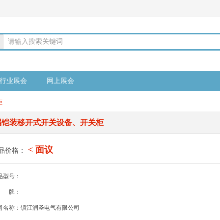
请输入搜索关键词
行业展会
网上展会
柜
属铠装移开式开关设备、开关柜
< 面议
品价格：
品型号：
牌：
司名称：镇江润圣电气有限公司