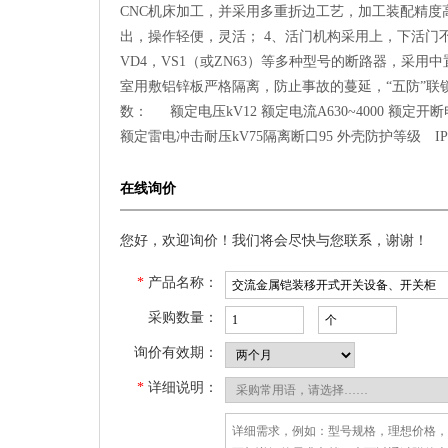
CNC机床加工，并采用多重折边工艺，加工装配精度
出，操作轻便，灵活； 4、活门机构采用上，下活门
VD4，VS1（或ZN63）等多种型号的断路器，采
室用敷铝锌板严格隔离，防止事故的蔓延，“五防”联锁
数： 额定电压kV12 额定电流A630~4000 额定开断电
额定雷电冲击耐压kV75隔离断口95 外壳防护等级 IP4X 
在线询价
您好，欢迎询价！我们将会尽快与您联系，谢谢！
*
产品名称：
采购数量：
询价有效期：
*
详细说明：