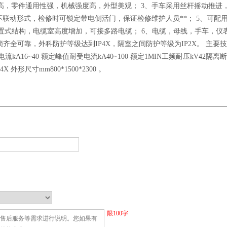
高，零件通用性强，机械强度高，外型美观； 3、手车采用丝杆摇动推进
不联动形式，检修时可锁定带电侧活门，保证检修维护人员**； 5、可配
用中置式结构，电缆室高度增加，可接多路电缆； 6、电缆，母线，手车，仪
齐全可靠，外科防护等级达到IP4X，隔室之间防护等级为IP2X。 主要
流kA16~40 额定峰值耐受电流kA40~100 额定1MIN工频耐压kV42隔离断
外形尺寸mm800*1500*2300 。
限
100
字