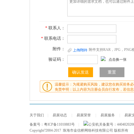
*
联系人：
*
联系电话：
附件：
附件支持RAR，JPG，PN
验证码：
点击换一张
温馨提示：为规避购买风险，建议您在购买前务必
免责申明：以上内容为注册会员自行发布，若信息
关于我们
|
易展动态
|
易展荣誉
|
易展服务
|
易家
备案号：
粤ICP备11010883号
|
公安机关备案号：
440402020
Copyright?2004-2017 珠海市金信桥网络科技有限公司 版权所有