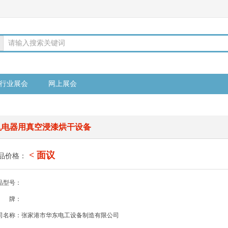
请输入搜索关键词
行业展会
网上展会
机电器用真空浸漆烘干设备
< 面议
品价格：
品型号：
牌：
司名称：张家港市华东电工设备制造有限公司