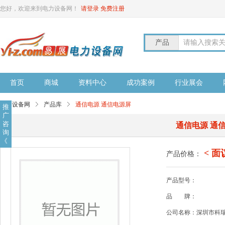
您好，欢迎来到电力设备网！
请登录
免费注册
产品
请输入搜索
首页
商城
资料中心
成功案例
行业展会
电力设备网
产品库
通信电源 通信电源屏
推
广
咨
通信电源 通
询
《
< 面
产品价格：
产品型号：
品
牌：
公司名称：深圳市科