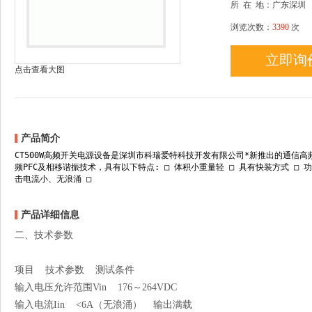
所
在
地：广东深圳
浏览次数：
3390
次
立即询
点击查看大图
产品简介
CT500W高频开关电源设备是深圳市科瑞爱特科技开发有限公司*新推出的通信
频PFC及相移谐振技术，具有以下特点: □ 体积小重量轻 □ 具有快装方式 □ 功率
击电流小、无浪涌 □
产品详细信息
二、技术参数
项目 技术参数 测试条件
输入电压允许范围Vin 176～264VDC
输入电流Iin <6A（无浪涌） 输出满载