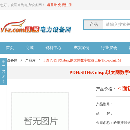
您好，欢迎来到电力设备网！
请登录
免费注册
产品
请输入搜索
首页
商城
资料中心
成功案例
行业展会
电力设备网
产品库
PDH/SDH/&nbsp;以太网数字微波设备TRuepointTM
推
广
咨
PDH/SDH/&nbsp;以太网数字
询
《
< 面
产品价格：
产品型号：
品
牌：
公司名称：哈里斯通讯