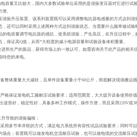
的对地电容量又比较大，国内大多数试验单位采用的是谐振变压器对它进行试
方便。
压谐振升压装置。该系列装置既可以采用调整电抗器电感量的方式达到谐
态，还可以同时采用上述两种方式达到谐振状态。当需要什么频率做试验
品的电容量调节电抗器的感抗，使系统谐振，产生高压，在升压过程中，
点，保证高Q值，从而*大程度的减小电源容量和试验设备体积重量。
进所生产的新品，获得市场上的一致认可。如需咨询关于此产品的相关
期待您的来电。
备整体重量大大减轻，且单件设备重量小于60公斤，彻底解决现场搬运
，严格保证发电机工频耐压试验要求；适用范围宽，大大提升设备使用价
，输出波形好，稳定性好，具备多种工作模式，操作方便，而且采用220V或38
上升导致的谐振偏移；
或采用多节串并联的方式，满足电力系统所有容性试品试验要求；同时可
的场合；装置既可以做发电机交流耐压试验，也可以做电缆的交流耐压试