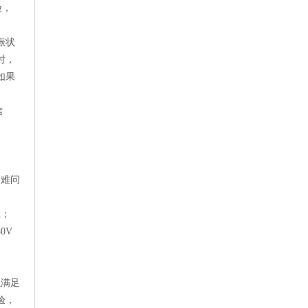
验，
振状
时，
如果
信
困难问
值；
0V
以满足
验，