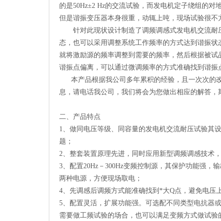
的是50Hz±2 Hz的交流试验，而发电机定子绕组
但是谐振变压器本身很重，动辄上吨，现场试验很不
针对此现状设计制造了调频调感式发电机交流耐
态，也可以采用调整系统工作频率的方式达到谐振状
就将激励源的频率调整到需要的频率，然后根据被试
谐振点偏离，可以通过微调频率的方式准确找到谐振
本产品根据我公司多年累积的经验，且一次次的改
息，请电话我公司，我们将会为您做出相应的解答，
二、产品特点
1、做同电压等级、同容量的发电机交流耐压试验其设
题；
2、整套装置原理先进，同时应用新型调频调感技术
3、配置20Hz－300Hz变频控制源，其保护功能强
两种电源，方便现场取电；
4、先调感后调频方式能准确找到*大Q点，避免电压
5、配置灵活，扩展功能强。可选配不同类型电抗器
需要做工频试验的场合，也可以满足变频方式做试验