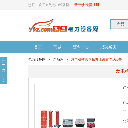
您好，欢迎来到电力设备网！
请登录
免费注册
产品
首页
商城
资料中心
成功案例
电力设备网
产品库
发电机变频谐振升压装置 YD2000
推
广
咨
发电机
询
《
产
产
品
公